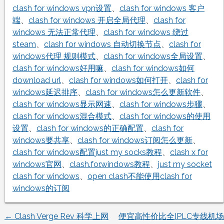
clash for windows vpn设置
、
clash for windows 客户
端
、
clash for windows 开启全局代理
、
clash for
windows 无法正常代理
、
clash for windows 绕过
steam
、
clash for windows 自动切换节点
、
clash for
windows代理 规则模式
、
clash for windows全局设置
、
clash for windows好用嘛
、
clash for windows如何
download url
、
clash for windows如何打开
、
clash for
windows延迟排序
、
clash for windows怎么更新软件
、
clash for windows显示网速
、
clash for windows步骤
、
clash for windows混合模式
、
clash for windows的使用
设置
、
clash for windows的正确配置
、
clash for
windows要共享
、
clash for windows订阅怎么更新
、
clash for windows配置just my socks教程
、
clash x for
windows官网
、
clash.for.windows教程
、
just my socket
clash for windows
、
open clash不能使用clash for
windows的订阅
←
Clash Verge Rev 科学上网
便宜高性价比全IPLC专线机场
文