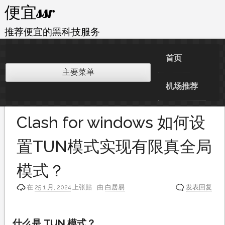
跳
便宜ssr
至
内
推荐便宜的黑科技服务
容
首页
主要菜单
机场推荐
Clash for windows 如何设
置TUN模式实现有限真全局
模式？
在
25 1 月, 2024
上张贴
由
白居易
发表回复
什么是 TUN 模式？