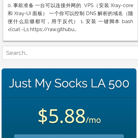
佬
0. 事前准备 一台可以连接外网的 VPS（安装 Xray-core
Xray-
和 Xray-UI 面板） 一个你可以控制 DNS 解析的域名（随
UI
面
便什么后缀都可，用于反代） 1. 安装 一键脚本 bash
板
<(curl -Ls https://raw.githubu…
搭
建
保
姆
Search
级
for:
教
程：
一
键
安
装、
Caddy
反
代
与
VLESS
REALITY
节
点
配