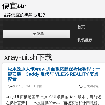
跳
便宜ssr
至
内
推荐便宜的黑科技服务
容
首页
主要菜单
机场推荐
xray-ui.sh下载
秋水逸冰大佬Xray-UI 面板搭建保姆级教程：一
键安装、Caddy 反代与 VLESS REALITY 节点
配置
秋
在
2 2 月, 2026
上张贴
已关闭评论
水
逸
Xray-UI 面板是基于上游 X-UI 项目的 fork 版本，目前还
冰
在保持更新中。 本文提供 Xray-UI 面板安装和使用教程。
大