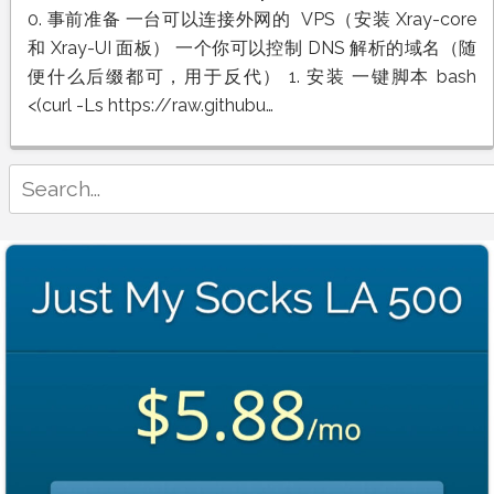
佬
0. 事前准备 一台可以连接外网的 VPS（安装 Xray-core
Xray-
和 Xray-UI 面板） 一个你可以控制 DNS 解析的域名（随
UI
面
便什么后缀都可，用于反代） 1. 安装 一键脚本 bash
板
<(curl -Ls https://raw.githubu…
搭
建
保
姆
Search
级
for:
教
程：
一
键
安
装、
Caddy
反
代
与
VLESS
REALITY
节
点
配