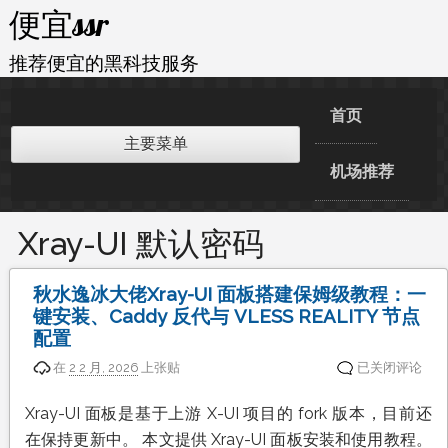
跳
便宜ssr
至
内
推荐便宜的黑科技服务
容
首页
主要菜单
机场推荐
Xray-UI 默认密码
秋水逸冰大佬Xray-UI 面板搭建保姆级教程：一
键安装、Caddy 反代与 VLESS REALITY 节点
配置
秋
在
2 2 月, 2026
上张贴
已关闭评论
水
逸
Xray-UI 面板是基于上游 X-UI 项目的 fork 版本，目前还
冰
在保持更新中。 本文提供 Xray-UI 面板安装和使用教程。
大