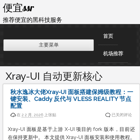
跳
便宜ssr
至
内
推荐便宜的黑科技服务
容
首页
主要菜单
机场推荐
Xray-UI 自动更新核心
秋水逸冰大佬Xray-UI 面板搭建保姆级教程：一
键安装、Caddy 反代与 VLESS REALITY 节点
配置
秋
在
2 2 月, 2026
上张贴
已关闭评论
水
逸
Xray-UI 面板是基于上游 X-UI 项目的 fork 版本，目前还
冰
在保持更新中。 本文提供 Xray-UI 面板安装和使用教程。
大