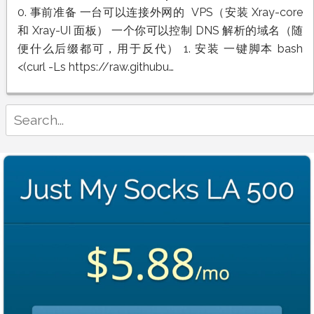
佬
0. 事前准备 一台可以连接外网的 VPS（安装 Xray-core
Xray-
和 Xray-UI 面板） 一个你可以控制 DNS 解析的域名（随
UI
面
便什么后缀都可，用于反代） 1. 安装 一键脚本 bash
板
<(curl -Ls https://raw.githubu…
搭
建
保
姆
Search
级
for:
教
程：
一
键
安
装、
Caddy
反
代
与
VLESS
REALITY
节
点
配