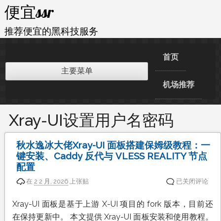
跳
便宜ssr
至
内
推荐便宜的黑科技服务
容
首页
主要菜单
机场推荐
Xray-UI设置用户名密码
秋水逸冰大佬Xray-UI 面板搭建保姆级教程：一
键安装、Caddy 反代与 VLESS REALITY 节点
配置
秋
在
2 2 月, 2026
上张贴
已关闭评论
水
逸
Xray-UI 面板是基于上游 X-UI 项目的 fork 版本，目前还
冰
在保持更新中。 本文提供 Xray-UI 面板安装和使用教程。
大