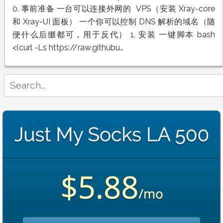
佬
0. 事前准备 一台可以连接外网的 VPS（安装 Xray-core
Xray-
和 Xray-UI 面板） 一个你可以控制 DNS 解析的域名（随
UI
面
便什么后缀都可，用于反代） 1. 安装 一键脚本 bash
板
<(curl -Ls https://raw.githubu…
搭
建
保
姆
Search
级
for:
教
程：
一
键
安
装、
Caddy
反
代
与
VLESS
REALITY
节
点
配