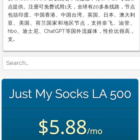
SS
点提供。注册可免费试用1天，全球有20多条线路，节点
机
场
包括印度、中国香港、中国台湾、英国、日本、澳大利
推
亚、美国、荷兰国家和地区节点，支持奈飞、油管、
荐：
Web3
hbo、迪士尼、ChatGPT等国外流媒体，性价比很高，
加
支…
速
器
解
奈
Search
飞
for:
油
管
Chatgpt
和
Tiktok
视
频