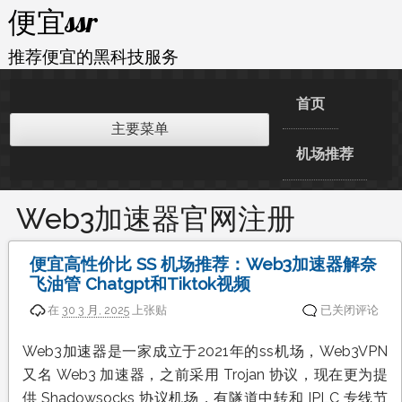
跳
便宜ssr
至
内
推荐便宜的黑科技服务
容
首页
主要菜单
机场推荐
Web3加速器官网注册
便宜高性价比 SS 机场推荐：Web3加速器解奈
飞油管 Chatgpt和Tiktok视频
便
在
30 3 月, 2025
上张贴
已关闭评论
宜
高
Web3加速器是一家成立于2021年的ss机场，Web3VPN
性
又名 Web3 加速器，之前采用 Trojan 协议，现在更为提
价
比
供 Shadowsocks 协议机场，有隧道中转和 IPLC 专线节