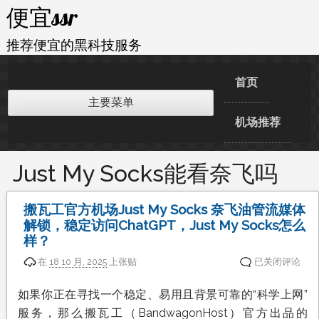
跳
便宜ssr
至
内
推荐便宜的黑科技服务
容
首页
主要菜单
机场推荐
Just My Socks能看奈飞吗
搬瓦工官方机场Just My Socks 奈飞油管流媒体
解锁，稳定访问ChatGPT，Just My Socks怎么
样？
搬
在
18 10 月, 2025
上张贴
已关闭评论
瓦
工
如果你正在寻找一个稳定、易用且背景可靠的“科学上网”
官
服务，那么搬瓦工（BandwagonHost）官方出品的
方