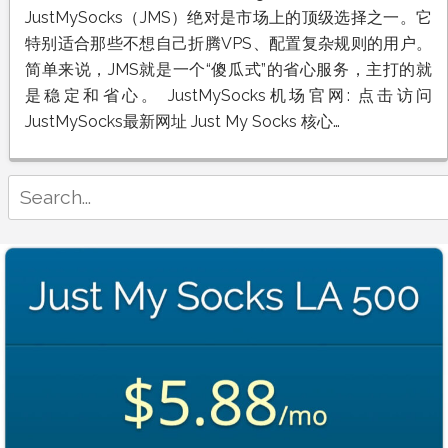
机
JustMySocks（JMS）绝对是市场上的顶级选择之一。它
场
特别适合那些不想自己折腾VPS、配置复杂规则的用户。
Just
My
简单来说，JMS就是一个“傻瓜式”的省心服务，主打的就
Socks
是稳定和省心。 JustMySocks机场官网: 点击访问
奈
飞
JustMySocks最新网址 Just My Socks 核心…
油
管
流
Search
媒
体
for:
解
锁，
稳
定
访
问
ChatGPT，
Just
My
Socks
怎
么
样？