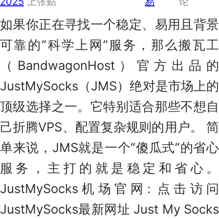
瓦
2025
上张贴
易
论
工
如果你正在寻找一个稳定、易用且背景
官
方
可靠的“科学上网”服务，那么搬瓦工
机
（BandwagonHost）官方出品的
场
Just
JustMySocks（JMS）绝对是市场上的
My
Socks
顶级选择之一。它特别适合那些不想自
奈
己折腾VPS、配置复杂规则的用户。 简
飞
油
单来说，JMS就是一个“傻瓜式”的省心
管
服务，主打的就是稳定和省心。
流
媒
JustMySocks机场官网: 点击访问
体
JustMySocks最新网址 Just My Socks
解