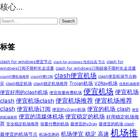
锁，
核心…
稳
定
Search
访
for:
问
ChatGP
标签
Just
My
clash for windows便宜节点
clash for
clash for windows 性价比高 节点
Socks
windows订阅不限时长走流量
clash for windows订阅链接不限时长走流量
怎
clash便宜机场
clash便宜机场节点购
clash付费机场推荐
clash付费订阅
么
Trojan机场
V2Ray机场
买
clash稳定机场
clash稳定机场推荐
优质机场推荐
便宜机场
样？
便宜机场
便宜好用的clash机场
便宜按量收费机场
便宜机场推荐
便宜机场推荐
clash
便宜机场clash
clash
便宜机场订阅
便宜的机场 clash
便宜的v2rayn机场
便宜
便宜的流媒体机场
便宜稳定的机场
好用稳定机场推
的机场推荐
荐
安全稳定机场推荐
按量付费的机场
最便宜的v2ray
最便宜的机场 clash
机场推
机场便宜 稳定 高速
最便宜的机场节点
机场优惠码