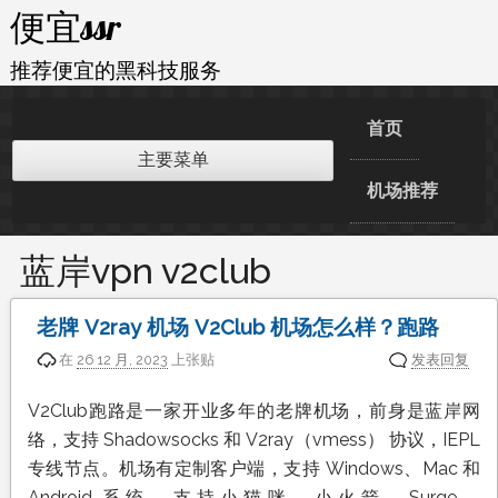
跳
便宜ssr
至
内
推荐便宜的黑科技服务
容
首页
主要菜单
机场推荐
蓝岸vpn v2club
老牌 V2ray 机场 V2Club 机场怎么样？跑路
在
26 12 月, 2023
上张贴
发表回复
V2Club跑路是一家开业多年的老牌机场，前身是蓝岸网
络，支持 Shadowsocks 和 V2ray（vmess） 协议，IEPL
专线节点。机场有定制客户端，支持 Windows、Mac 和
Android 系统。支持小猫咪、小火箭、Surge、