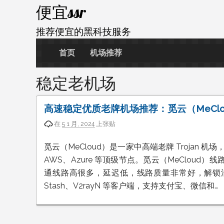
跳
便宜ssr
至
内
推荐便宜的黑科技服务
容
首页
机场推荐
稳定老机场
高速稳定优质老牌机场推荐：觅云（MeClo
在
5 1 月, 2024
上张贴
觅云（MeCloud）是一家中高端老牌 Trojan 
AWS、Azure 等顶级节点。觅云（MeCloud）线
通线路高很多，延迟低，线路质量非常好，解锁油
Stash、V2rayN 等客户端，支持支付宝、微信和…