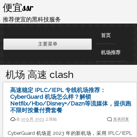
跳
便宜ssr
至
内
推荐便宜的黑科技服务
容
首页
主要菜单
机场推荐
机场 高速 clash
高速稳定 IPLC/IEPL 专线机场推荐：
CyberGuard 机场怎么样？解锁
Netfilx/Hbo/Disney+/Dazn等流媒体，提供跑
不限时按量付费套餐
在
10 9 月, 2023
上张贴
发表回复
CyberGuard 机场是 2023 年的新机场，采用 IPLC/IEPL