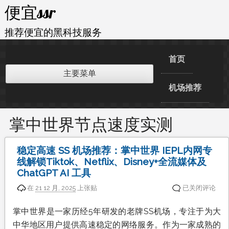
跳
便宜ssr
至
内
推荐便宜的黑科技服务
容
首页
主要菜单
机场推荐
掌中世界节点速度实测
稳定高速 SS 机场推荐：掌中世界 IEPL内网专
线解锁Tiktok、Netflix、Disney+全流媒体及
ChatGPT AI 工具
稳
在
21 12 月, 2025
上张贴
已关闭评论
定
高
掌中世界是一家历经5年研发的老牌SS机场，专注于为大
速
中华地区用户提供高速稳定的网络服务。作为一家成熟的
SS