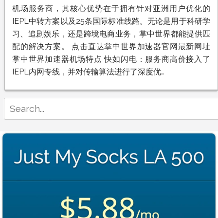
机
机场服务商，其核心优势在于拥有针对亚洲用户优化的
场
IEPL中转方案以及25条国际标准线路。无论是用于科研学
推
荐：
习、追剧娱乐，还是跨境电商业务，掌中世界都能提供匹
掌
配的解决方案。 点击直达掌中世界加速器官网最新网址
中
世
掌中世界加速器机场特点 快如闪电：服务商高价接入了
界
IEPL内网专线，并对传输算法进行了深度优…
IEPL
内
网
专
Search
线
for:
解
锁
Tiktok、
Netflix、
Disney+全
流
媒
体
及
ChatGPT
AI
工