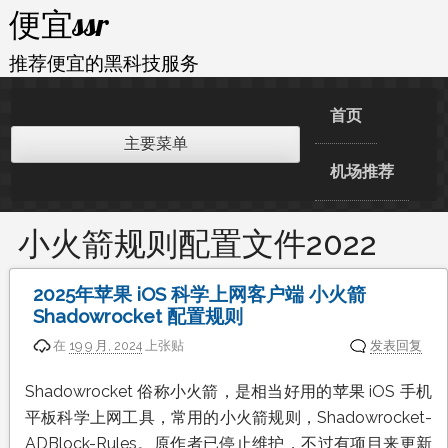
跳
便宜ssr
至
内
推荐便宜的黑科技服务
容
首页
主要菜单
机场推荐
小火箭规则配置文件2022
2025年苹果 iOS 科学上网客户端 小火箭
Shadowrocket 配置规则
在
19 9 月, 2024
上张贴
发表回复
Shadowrocket 俗称小火箭，是相当好用的苹果 iOS 手机
平板科学上网工具，常用的小火箭规则，Shadowrocket-
ADBlock-Rules。原作者已停止维护，不过有项目来更新