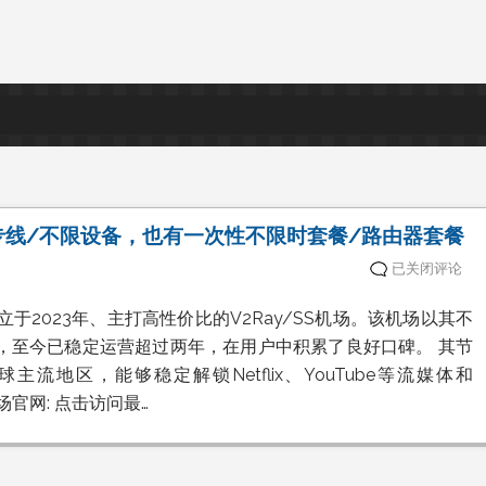
专线/不限设备，也有一次性不限时套餐/路由器套餐
不
已关闭评论
限
流
2023年、主打高性价比的V2Ray/SS机场。该机场以其不
量
卖点，至今已稳定运营超过两年，在用户中积累了良好口碑。 其节
机
场
地区，能够稳定解锁Netflix、YouTube等流媒体和
小
机场官网: 点击访问最…
火
箭
机
场
停